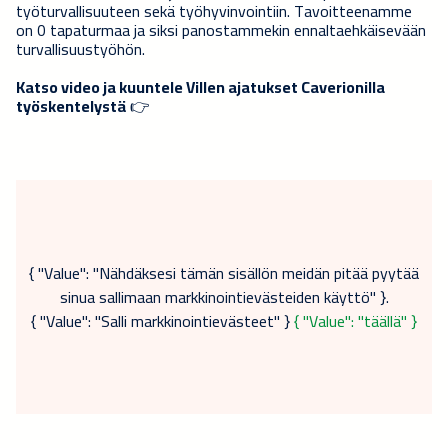
työturvallisuuteen sekä työhyvinvointiin. Tavoitteenamme
on 0 tapaturmaa ja siksi panostammekin ennaltaehkäisevään
turvallisuustyöhön.
Katso video ja kuuntele Villen ajatukset Caverionilla
työskentelystä
👉
{ "Value": "Nähdäksesi tämän sisällön meidän pitää pyytää
sinua sallimaan markkinointievästeiden käyttö" }.
{ "Value": "Salli markkinointievästeet" }
{ "Value": "täällä" }