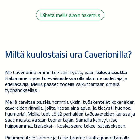
Lähetä meille avoin hakemus
Miltä kuulostaisi ura Caverionilla?
Me Caverionilla emme tee vain työtä, vaan
tulevaisuutta
.
Haluamme myös tulevaisuudessa olla alamme uudistaja ja
edelläkävijä.
Meillä pääset todella vaikuttamaan omalla
työpanoksellasi.
Meillä tarvitse paiskia hommia yksin: työskentelet kokeneiden
cavereiden rinnalla, joilta irtoaa aina apua (ja tietysti huonoa
huumoria).
Meillä teet töitä parhaiden työcavereiden kanssa ja
saat meistä vakaan työnantajan. Samalla kehityt itse
huippuammattilaiseksi – koska seura tekee kaltaisekseen.
Pidämme itsestämme ja toisistamme huolta panostamalla