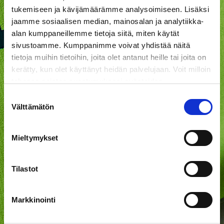
tukemiseen ja kävijämäärämme analysoimiseen. Lisäksi
jaamme sosiaalisen median, mainosalan ja analytiikka-
alan kumppaneillemme tietoja siitä, miten käytät
sivustoamme. Kumppanimme voivat yhdistää näitä
tietoja muihin tietoihin, joita olet antanut heille tai joita on
kerätty, kun olet käyttänyt heidän palvelujaan. Voit milloin
tahansa poistaa suostumuksesi evästeiden
käyttöön Evästeet-sivulla.
Suostumuksen
Välttämätön
valinta
Mieltymykset
Tilastot
Markkinointi