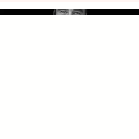
Kiinteistömanageri Toni
"Työcaverit, työsuhde-edut sekä loputtomalta tuntuva
tuki."