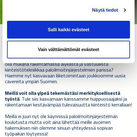
Näytä tiedot
Salli kaikki evästeet
Etsitkö
vastuullista
ja
luotettavaa
työnantajaa, joka
Vain välttämättömät evästeet
panostaa
työturvallisuuteen
ja työntekijöiden
hyvinvointiin
? Haluatko kehittyä
huippuammattilaiseksi
ja
olla mukana rakentamassa älykästä ja vastuullista
kiinteistötekniikkaa paloilmoitinjärjestelmien parissa?
Haemme nyt kasvavaan liiketoimintaan joukkoomme uusia
cavereita ympäri Suomen.
Meillä voit olla ylpeä tekemästäsi merkityksellisestä
työstä
. Tule siis kasvamaan kanssamme huippuosaajaksi ja
rakentamaan kestävämpää tulevaisuutta kiinteistö kerrallaan!
Meillä ei juuri nyt ole käynnissä paloilmoitinjärjestelmän
koulutusta mutta voit aina lähettää meille avoimen
hakemuksen niin olemme sinuun yhteydessä sopivan
työpaikan löytyessä!