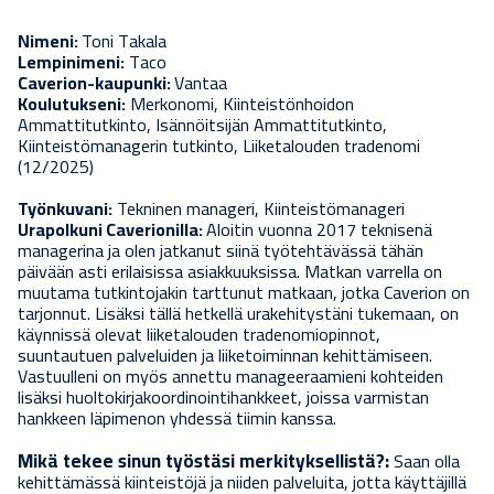
Nimeni:
Toni Takala
Lempinimeni:
Taco
Caverion-kaupunki:
Vantaa
Koulutukseni:
Merkonomi, Kiinteistönhoidon
Ammattitutkinto, Isännöitsijän Ammattitutkinto,
Kiinteistömanagerin tutkinto, Liiketalouden tradenomi
(12/2025)
Työnkuvani:
Tekninen manageri, Kiinteistömanageri
Urapolkuni Caverionilla:
Aloitin vuonna 2017 teknisenä
managerina ja olen jatkanut siinä työtehtävässä tähän
päivään asti erilaisissa asiakkuuksissa. Matkan varrella on
muutama tutkintojakin tarttunut matkaan, jotka Caverion on
tarjonnut. Lisäksi tällä hetkellä urakehitystäni tukemaan, on
käynnissä olevat liiketalouden tradenomiopinnot,
suuntautuen palveluiden ja liiketoiminnan kehittämiseen.
Vastuulleni on myös annettu manageeraamieni kohteiden
lisäksi huoltokirjakoordinointihankkeet, joissa varmistan
hankkeen läpimenon yhdessä tiimin kanssa.
Mikä tekee sinun työstäsi merkityksellistä?:
Saan olla
kehittämässä kiinteistöjä ja niiden palveluita, jotta käyttäjillä