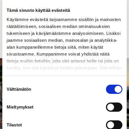
Työcaverit, työsuhde-edut sekä loputtomalta tuntuva tuki.
Tämä sivusto käyttää evästeitä
Tutustu avoimiin työpaikkoihin
Käytämme evästeitä tarjoamamme sisällön ja mainosten
räätälöimiseen, sosiaalisen median ominaisuuksien
tukemiseen ja kävijämäärämme analysoimiseen. Lisäksi
jaamme sosiaalisen median, mainosalan ja analytiikka-
Tutustu myös työcavereihin
alan kumppaneillemme tietoja siitä, miten käytät
sivustoamme. Kumppanimme voivat yhdistää näitä
tietoja muihin tietoihin, joita olet antanut heille tai joita on
kerätty, kun olet käyttänyt heidän palvelujaan. Voit milloin
tahansa poistaa suostumuksesi evästeiden
käyttöön Evästeet-sivulla.
Suostumuksen
Välttämätön
valinta
Mieltymykset
Tilastot