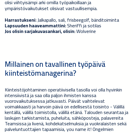
olisi viihtyisämpi arki omilla työpaikoillaan ja
ympäristövaikutukset olisivat vastuullisempia.
Harrastukseni:
Jalkapallo, sali, frisbeegolf, bänditoiminta
Lapsuuden haaveammattini:
Sheriffi ja sotilas
Jos olisin sarjakuvasankari, olisin:
Wolverine
Millainen on tavallinen työpäivä
kiinteistömanagerina?
Kiinteistöjohtaminen operatiivisella tasolla voi olla hyvinkin
intensiivistä ja saa olla paljon ihmisten kanssa
vuorovaikutuksessa jatkuvasti. Päivät vaihtelevat
voimakkaasti ja harvoin päivä on edellisestä toisinto - Välillä
kentällä, välillä toimistolla, välillä etänä. Talouden seurantaa ja
laskujen tarkistamista, puheluita, sähköposteja, palavereita
Teamsissa ja livenä, kohdekatselmuksia ja vuokralaisten sekä
palveluntuottajien tapaamisia, you name it! Ongelmien