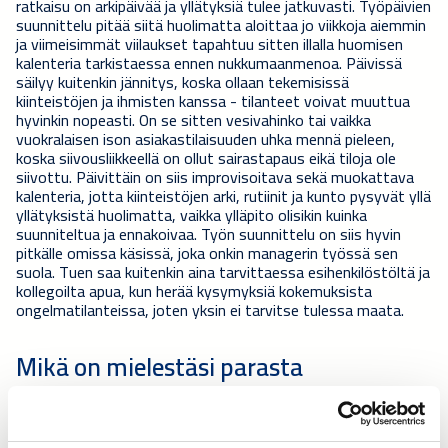
ratkaisu on arkipäivää ja yllätyksiä tulee jatkuvasti. Työpäivien
suunnittelu pitää siitä huolimatta aloittaa jo viikkoja aiemmin
ja viimeisimmät viilaukset tapahtuu sitten illalla huomisen
kalenteria tarkistaessa ennen nukkumaanmenoa. Päivissä
säilyy kuitenkin jännitys, koska ollaan tekemisissä
kiinteistöjen ja ihmisten kanssa - tilanteet voivat muuttua
hyvinkin nopeasti. On se sitten vesivahinko tai vaikka
vuokralaisen ison asiakastilaisuuden uhka mennä pieleen,
koska siivousliikkeellä on ollut sairastapaus eikä tiloja ole
siivottu. Päivittäin on siis improvisoitava sekä muokattava
kalenteria, jotta kiinteistöjen arki, rutiinit ja kunto pysyvät yllä
yllätyksistä huolimatta, vaikka ylläpito olisikin kuinka
suunniteltua ja ennakoivaa. Työn suunnittelu on siis hyvin
pitkälle omissa käsissä, joka onkin managerin työssä sen
suola. Tuen saa kuitenkin aina tarvittaessa esihenkilöstöltä ja
kollegoilta apua, kun herää kysymyksiä kokemuksista
ongelmatilanteissa, joten yksin ei tarvitse tulessa maata.
Mikä on mielestäsi parasta
Caverionilla?