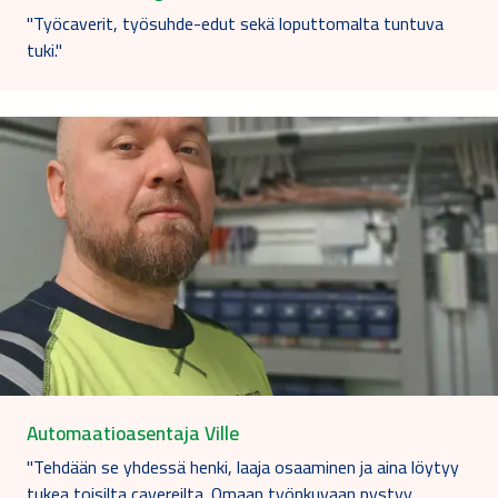
"Työcaverit, työsuhde-edut sekä loputtomalta tuntuva
tuki."
Automaatioasentaja Ville
"Tehdään se yhdessä henki, laaja osaaminen ja aina löytyy
tukea toisilta cavereilta. Omaan työnkuvaan pystyy