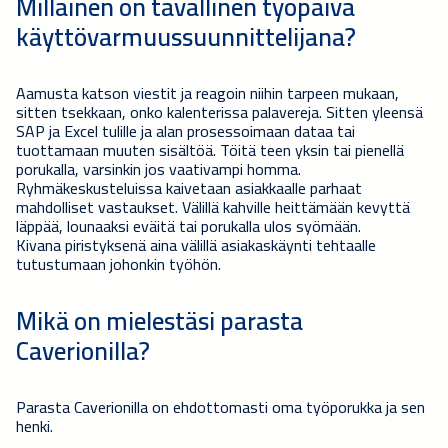
Millainen on tavallinen työpäivä
käyttövarmuussuunnittelijana?
Aamusta katson viestit ja reagoin niihin tarpeen mukaan,
sitten tsekkaan, onko kalenterissa palavereja. Sitten yleensä
SAP ja Excel tulille ja alan prosessoimaan dataa tai
tuottamaan muuten sisältöä. Töitä teen yksin tai pienellä
porukalla, varsinkin jos vaativampi homma.
Ryhmäkeskusteluissa kaivetaan asiakkaalle parhaat
mahdolliset vastaukset. Välillä kahville heittämään kevyttä
läppää, lounaaksi eväitä tai porukalla ulos syömään.
Kivana piristyksenä aina välillä asiakaskäynti tehtaalle
tutustumaan johonkin työhön.
Mikä on mielestäsi parasta
Caverionilla?
Parasta Caverionilla on ehdottomasti oma työporukka ja sen
henki.