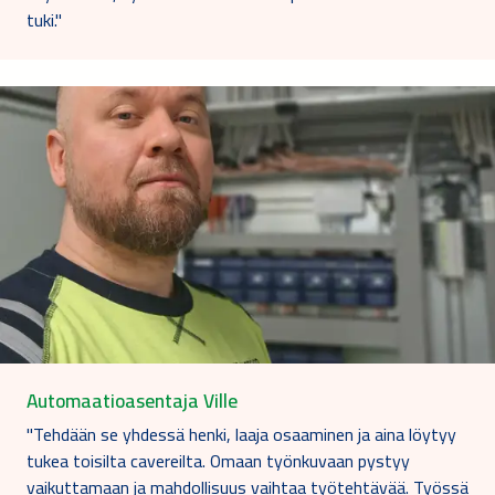
tuki."
Automaatioasentaja Ville
"Tehdään se yhdessä henki, laaja osaaminen ja aina löytyy
tukea toisilta cavereilta. Omaan työnkuvaan pystyy
vaikuttamaan ja mahdollisuus vaihtaa työtehtävää. Työssä