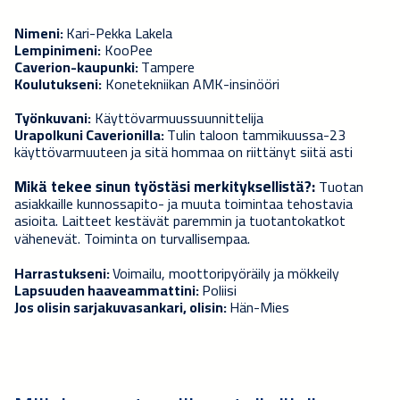
Nimeni:
Kari-Pekka Lakela
Lempinimeni:
KooPee
Caverion-kaupunki:
Tampere
Koulutukseni:
Konetekniikan AMK-insinööri
Työnkuvani:
Käyttövarmuussuunnittelija
Urapolkuni Caverionilla:
Tulin taloon tammikuussa-23
käyttövarmuuteen ja sitä hommaa on riittänyt siitä asti
Mikä tekee sinun työstäsi merkityksellistä?:
Tuotan
asiakkaille kunnossapito- ja muuta toimintaa tehostavia
asioita. Laitteet kestävät paremmin ja tuotantokatkot
vähenevät. Toiminta on turvallisempaa.
Harrastukseni:
Voimailu, moottoripyöräily ja mökkeily
Lapsuuden haaveammattini:
Poliisi
Jos olisin sarjakuvasankari, olisin:
Hän-Mies