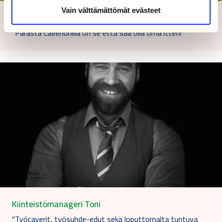
Vain välttämättömät evästeet
Huoltoasentaja Jani-Petteri
"Parasta Caverionilla on se että saa olla oma itteni"
Kiinteistömanageri Toni
"Työcaverit, työsuhde-edut sekä loputtomalta tuntuva